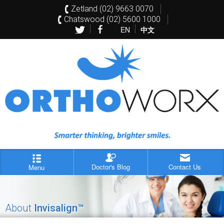
Zetland (02) 9663 0070
Chatswood (02) 5600 1000
EN
中文
Doctor's Blog
Contact Us
Menu
About
Invisalign™