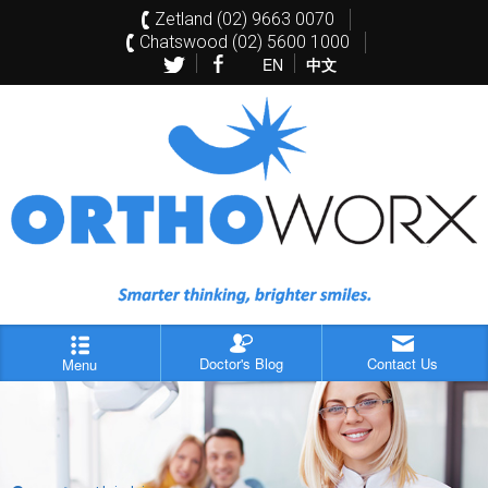
Zetland (02) 9663 0070
Chatswood (02) 5600 1000
EN
中文
Doctor's Blog
Contact Us
Menu