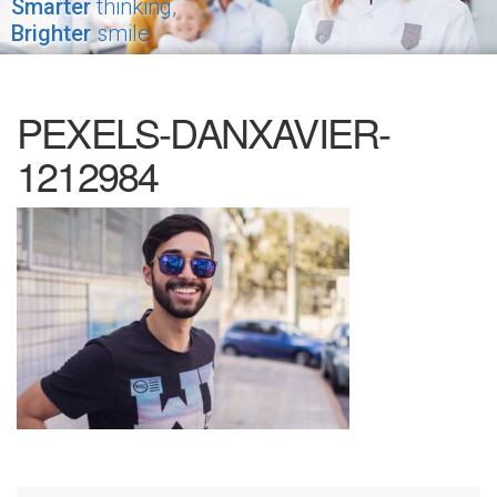
Smarter
thinking,
Brighter
smile
PEXELS-DANXAVIER-
1212984