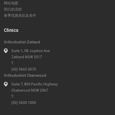
网站地图
我们的流程
春季优惠条款及条件
Clinics
Orthodontist Zetland
Suite 1, 98 Joynton Ave
Zetland NSW 2017
T:
(02) 9663 0070
Orthodontist Chatswood
Suite 7, 809 Pacific Highway
Chatswood NSW 2067
T:
(02) 5600 1000