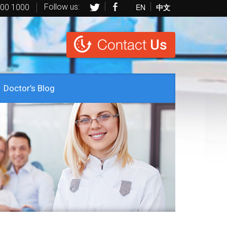
Follow us:
EN
中文
600 1000
Contact
Us
Doctor’s Blog