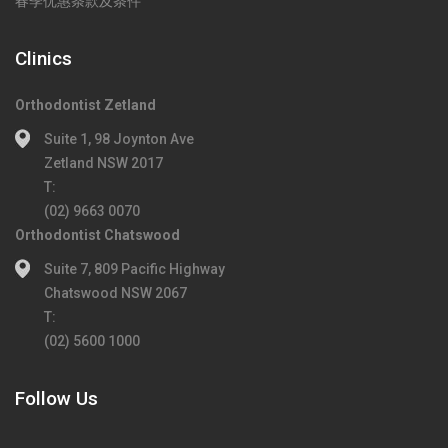
春季优惠条款及条件
Clinics
Orthodontist Zetland
Suite 1, 98 Joynton Ave
Zetland NSW 2017
T:
(02) 9663 0070
Orthodontist Chatswood
Suite 7, 809 Pacific Highway
Chatswood NSW 2067
T:
(02) 5600 1000
Follow Us