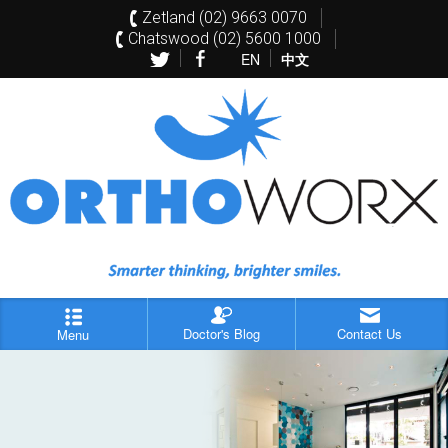
Zetland (02) 9663 0070
Chatswood (02) 5600 1000
EN
中文
Doctor's Blog
Contact Us
Menu