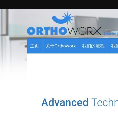
主页
关于Orthoworx
我们的流程
我
Advanced
Techn