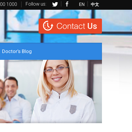
Follow us:
EN
中文
600 1000
Contact
Us
Doctor’s Blog