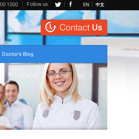
Follow us:
EN
中文
600 1000
Contact
Us
Doctor’s Blog