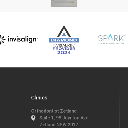
Clinics
Orthodontist Zetland
Suite 1, 98 Joynton Ave
Zetland NSW 2017