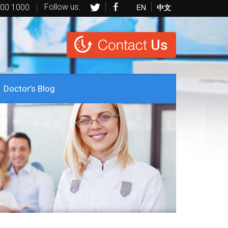
Follow us:
EN
中文
600 1000
Contact
Us
Doctor’s Blog