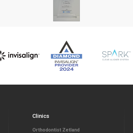
Clinics
Orthodontist Zetland