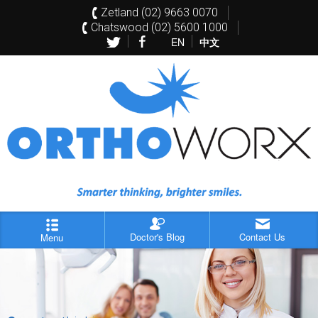
Zetland (02) 9663 0070
Chatswood (02) 5600 1000
EN
中文
Doctor's Blog
Contact Us
Menu