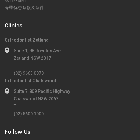
春季优惠条款及条件
Clinics
Orthodontist Zetland
Suite 1, 98 Joynton Ave
Zetland NSW 2017
T:
(02) 9663 0070
Orthodontist Chatswood
Suite 7, 809 Pacific Highway
Chatswood NSW 2067
T:
(02) 5600 1000
Follow Us