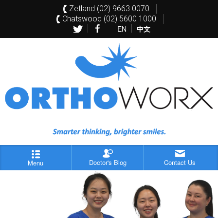
Zetland (02) 9663 0070
Chatswood (02) 5600 1000
EN
中文
Doctor's Blog
Contact Us
Menu