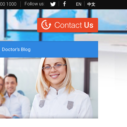
Follow us:
EN
中文
600 1000
Contact
Us
Doctor’s Blog