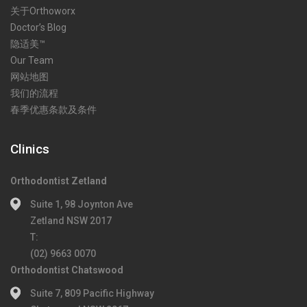
关于Orthoworx
Doctor’s Blog
隐适美™
Our Team
网站地图
我们的流程
春季优惠条款及条件
Clinics
Orthodontist Zetland
Suite 1, 98 Joynton Ave
Zetland NSW 2017
T:
(02) 9663 0070
Orthodontist Chatswood
Suite 7, 809 Pacific Highway