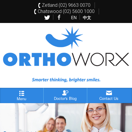
Zetland (02) 9663 0070
Chatswood (02) 5600 1000
EN
中文
Doctor's Blog
Contact Us
Menu