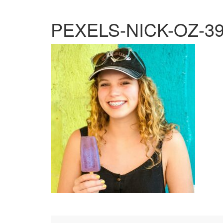
PEXELS-NICK-OZ-39