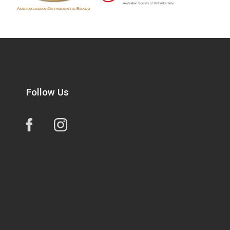
Follow Us