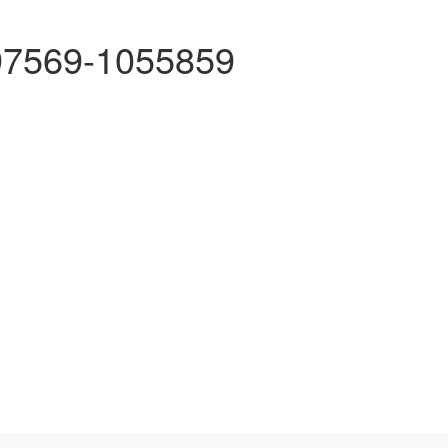
7569-1055859