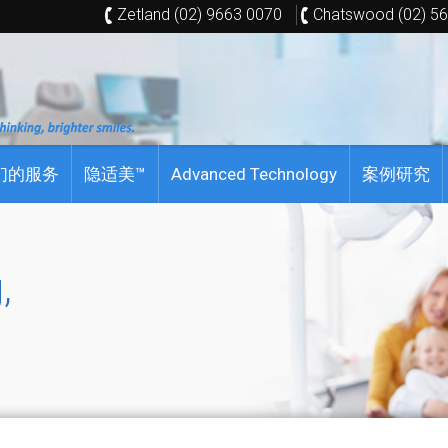
Zetland (02) 9663 0070
Chatswood (02) 5
们的服务
隐适美™
Advanced Technology
案例研究
,