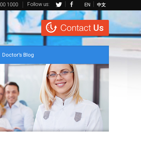
Follow us:
EN
中文
600 1000
Contact
Us
Doctor’s Blog