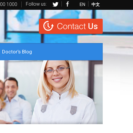
Follow us:
EN
中文
600 1000
Contact
Us
Doctor’s Blog