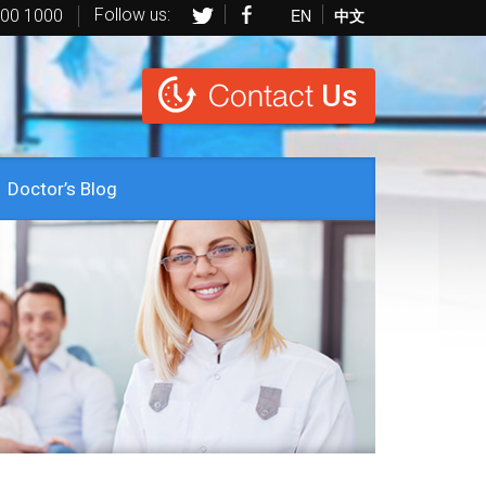
Follow us:
EN
中文
600 1000
Contact
Us
Doctor’s Blog