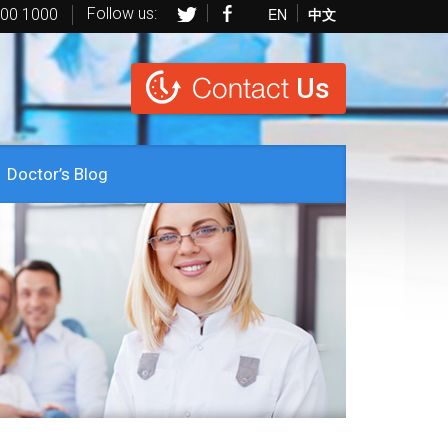
Follow us:
EN
中文
600 1000
Contact
Us
Doctor’s Blog