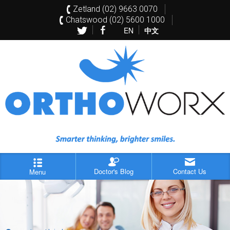
Zetland (02) 9663 0070
Chatswood (02) 5600 1000
EN
中文
Doctor's Blog
Contact Us
Menu