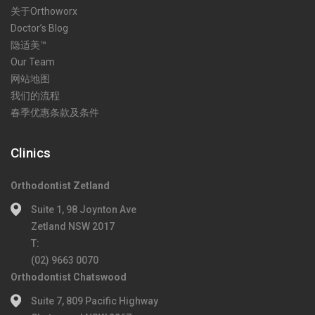
关于Orthoworx
Doctor’s Blog
隐适美™
Our Team
网站地图
我们的流程
春季优惠条款及条件
Clinics
Orthodontist Zetland
Suite 1, 98 Joynton Ave
Zetland NSW 2017
T:
(02) 9663 0070
Orthodontist Chatswood
Suite 7, 809 Pacific Highway